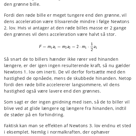
den grønne bille.
Fordi den røde bille er meget tungere end den grønne, vil
dens acceleration være tilsvarende mindre i følge Newtons
2. lov. Hvis vi antager at den røde billes masse er 2 gange
den grønnes vil dens acceleration være halvt så stor.
1
F
=
m
1
a
1
=
m
2
a
2
=
2
⋅
m
1
⋅
1
2
a
1
⋅
⋅
F
=
m
a
=
m
a
=
2
m
a
1
1
2
2
1
1
2
Så snart de to billers hænder ikke rører ved hinanden
længere, er der igen ingen resulterende kraft, så nu gælder
Newtons 1. lov om inerti. De vil derfor fortsætte med den
hastighed de opnåede, mens de skubbede hinanden. Netop
fordi den røde bille accelererer langsommere, vil dens
hastighed også være lavere end den grønnes.
Som sagt er der ingen gnidning med isen, så de to biller vil
blive ved at glide længere og længere fra hinanden, indtil
de støder på en forhindring.
Faktisk kan man se effekten af Newtons 3. lov endnu et sted
i eksemplet. Nemlig i normalkraften, der ophæver