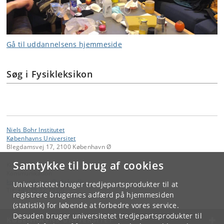
Gå til uddannelsens hjemmeside
Søg i Fysikleksikon
Niels Bohr Institutet
Københavns Universitet
Blegdamsvej 17, 2100 København Ø
Samtykke til brug af cookies
Kontakt:
Kommunikation
kommunikation
@
nbi
.
ku
.
dk
Universitetet bruger tredjepartsprodukter til at
Tlf:
+45 35 32 79 00
registrere brugernes adfærd på hjemmesiden
(statistik) for løbende at forbedre vores service.
Desuden bruger universitetet tredjepartsprodukter til
KØBENHAVNS UNIVERSITET