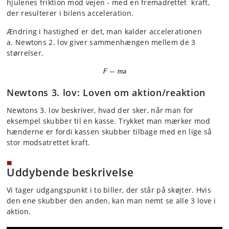
hjulenes friktion mod vejen - med en fremadrettet kraft,
der resulterer i bilens acceleration.
Ændring i hastighed er det, man kalder accelerationen
a.
Newto
n
s 2. lov giver sammenhængen mellem de 3
størrelser.
F
=
m
a
F
=
m
a
Newtons 3. lov: Loven om aktion/reaktion
Newtons 3. lov beskriver, hvad der sker, når man for
eksempel skubber til en kasse. Trykket man mærker mod
hænderne er fordi kassen skubber tilbage med en lige så
stor modsatrettet kraft.
Uddybende beskrivelse
Vi tager udgangspunkt i to biller, der står på skøjter. Hvis
den ene skubber den anden, kan man nemt se alle 3 love i
aktion.