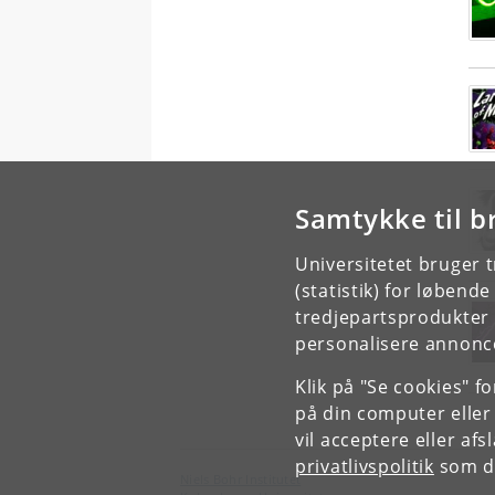
Samtykke til b
Universitetet bruger 
(statistik) for løbend
tredjepartsprodukter t
personalisere annonce
Klik på "Se cookies" f
på din computer eller
vil acceptere eller af
privatlivspolitik
som du
Niels Bohr Institutet