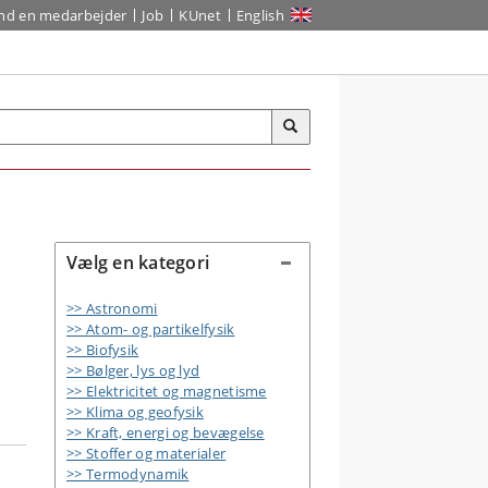
ind en medarbejder
Job
KUnet
English
Vælg en kategori
>> Astronomi
>> Atom- og partikelfysik
>> Biofysik
>> Bølger, lys og lyd
>> Elektricitet og magnetisme
>> Klima og geofysik
>> Kraft, energi og bevægelse
>> Stoffer og materialer
>> Termodynamik