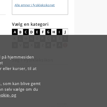
Alle emner i fysikleksikonet
Vælg en kategori
rd på hjemmesiden
Søg i Fysikleksikon
et
ller kurser, til at
es, som kan blive gemt
an selv vælge om du
okie- og
Kontakt: