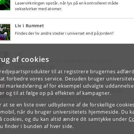
Laservirkningen opstår, når lys på en kontrolleret måde
vekselvirker med atomer.
Liv i Rummet
Findes der liv andre steder i universet end på Jorden?
Lyd
rug af cookies
Lyd, som kendes fra f.eks. musik og tale, er faktisk en
bølgebevægelse i stof.
tredjepartsprodukter til at registrere brugernes adfæ
e at forbedre vores service. Desuden bruger universitet
Lyn og torden
il markedsføring af for eksempel udvalgte uddannelser e
Lyn og torden er et af de mere spektakulære atmosfæriske
r og til at følge op på effekten af kampagner.
fænomener man kan opleve her på Jorden.
or at se en liste over udbyderne af de forskellige cooki
 mobil, når du bruger universitetets hjemmeside. Du k
slå cookies, og du kan altid ændre dit samtykke under
Co
 finder i bunden af hver side.